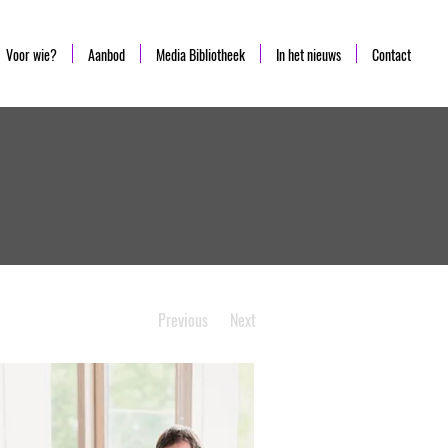
Voor wie?
Aanbod
Media Bibliotheek
In het nieuws
Contact
Previous
Next