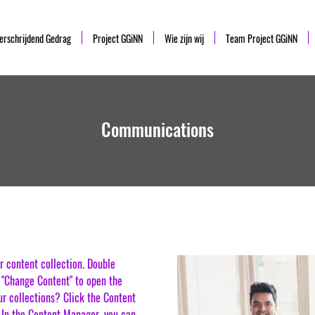
erschrijdend Gedrag
Project GGiNN
Wie zijn wij
Team Project GGiNN
Communications
ur content collection. Double
t "Change Content" to open the
ur collections? Click the Content
. In the Content Manager, you can