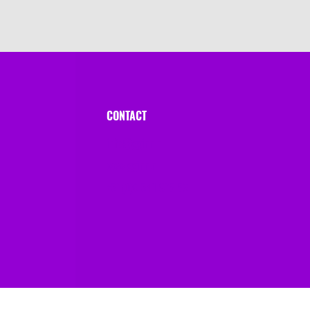
CONTACT
info@gginn.nl
www.gginn.nl
+31(0)6 341 975 56