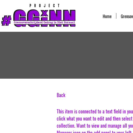
Home
Grensov
Back
This item is connected to a text field in yo
click what you want to edit and then selec
collection. Want to view and manage all yo
Manager icon on the add panel to your left