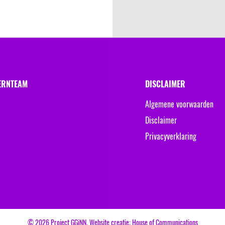
ERNTEAM
DISCLAIMER
riëlle Keijers-Raven
Algemene voorwaarden
ymond van Rooijen
Disclaimer
Privacyverklaring
© 2026 Project GGiNN. Website creatie:
House of Communications